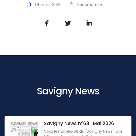
19 mars 2026
Par
cmarolle
Savigny News
Savigny News n°68 : Mai 2026
Voici le numéro 68 du "Savigny News", une