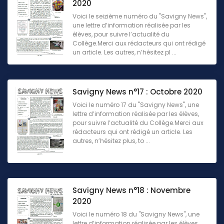
2020
Voici le seizième numéro du "Savigny News",
une lettre d’information réalisée par les
élèves, pour suivre l’actualité du
Collège.Merci aux rédacteurs qui ont rédigé
un article. Les autres, n’hésitez pl ...
Savigny News n°17 : Octobre 2020
Voici le numéro 17 du "Savigny News", une
lettre d’information réalisée par les élèves,
pour suivre l’actualité du Collège.Merci aux
rédacteurs qui ont rédigé un article. Les
autres, n’hésitez plus, to ...
Savigny News n°18 : Novembre
2020
Voici le numéro 18 du "Savigny News", une
lettre d’information réalisée par les élèves,