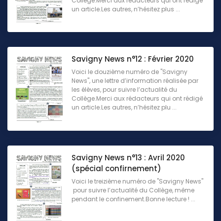
Collège.Merci aux rédacteurs qui ont rédigé
un article.Les autres, n’hésitez plus ...
Savigny News n°12 : Février 2020
Voici le douzième numéro de "Savigny
News", une lettre d’information réalisée par
les élèves, pour suivre l’actualité du
Collège.Merci aux rédacteurs qui ont rédigé
un article.Les autres, n’hésitez plu ...
Savigny News n°13 : Avril 2020
(spécial confirnement)
Voici le treizième numéro de "Savigny News"
pour suivre l’actualité du Collège, même
pendant le confinement.Bonne lecture ! ...