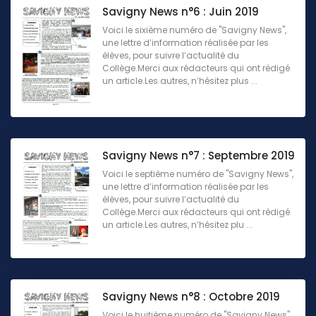
Savigny News n°6 : Juin 2019
Voici le sixième numéro de "Savigny News",
une lettre d’information réalisée par les
élèves, pour suivre l’actualité du
Collège.Merci aux rédacteurs qui ont rédigé
un article.Les autres, n’hésitez plus ...
Savigny News n°7 : Septembre 2019
Voici le septième numéro de "Savigny News",
une lettre d’information réalisée par les
élèves, pour suivre l’actualité du
Collège.Merci aux rédacteurs qui ont rédigé
un article.Les autres, n’hésitez plu ...
Savigny News n°8 : Octobre 2019
Voici le huitième numéro de "Savigny News",