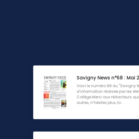
Savigny News n°68 : Mai 
Voici le numéro 68 du "Savigny Ne
d’information réalisée par les élè
Collège.Merci aux rédacteurs qui 
autres, n’hésitez plus, to ...