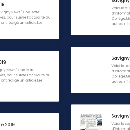
Savigny 
19
Voici le q
igny News", une lettre
d’informati
ves, pour suivre l’actualité du
Collège.Me
ont rédigé un article.Les
autres, n’hé
Savigny
019
Voici le t
ny News", une lettre
d’informati
ves, pour suivre l’actualité du
Collège.Me
ont rédigé un article.Les
autres, n’hé
Savigny
Voici le s
re 2019
d’informati