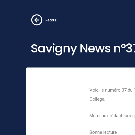
Retour
Savigny News n°3
Voici le numéro 37 du "
Collège.
Merci aux rédacteurs qu
Bonne lecture