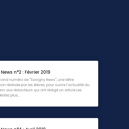
News n°2 : Février 2019
econd numéro de "Savigny News", une lettre
on réalisée par les élèves, pour suivre l’actualité du
rci aux rédacteurs qui ont rédigé un article.Les
sitez plus, ...