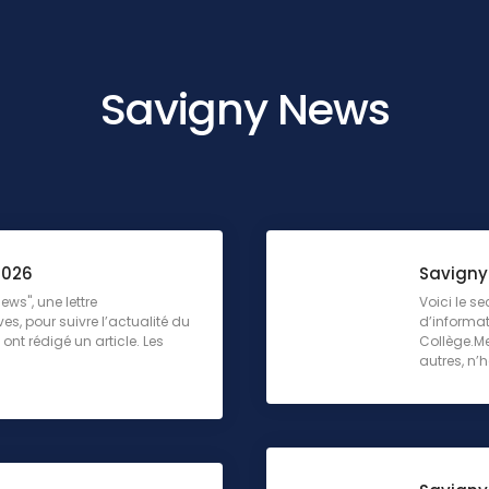
Savigny News
2026
Savigny 
ws", une lettre
Voici le s
ves, pour suivre l’actualité du
d’informati
ont rédigé un article. Les
Collège.Me
autres, n’hé