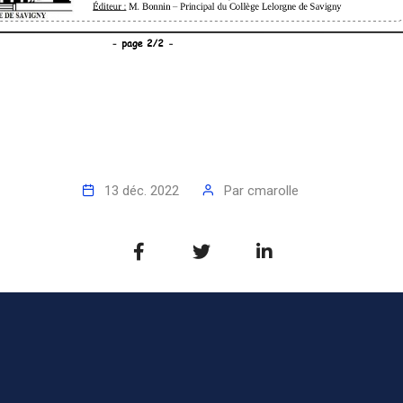
13 déc. 2022
Par
cmarolle