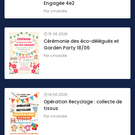
Engagée 4e2
Par
cmarolle
15.06.2026
Cérémonie des éco-délégués et
Garden Party 18/06
Par
cmarolle
14.06.2026
Opération Recyclage : collecte de
tissus
Par
cmarolle