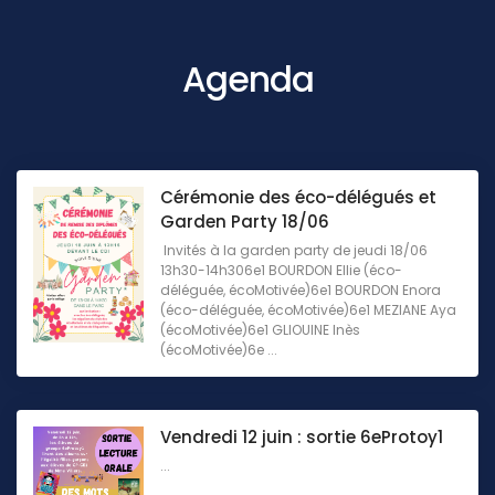
Agenda
Cérémonie des éco-délégués et
Garden Party 18/06
Invités à la garden party de jeudi 18/06
13h30-14h306e1 BOURDON Ellie (éco-
déléguée, écoMotivée)6e1 BOURDON Enora
(éco-déléguée, écoMotivée)6e1 MEZIANE Aya
(écoMotivée)6e1 GLIOUINE Inès
(écoMotivée)6e ...
Vendredi 12 juin : sortie 6eProtoy1
...