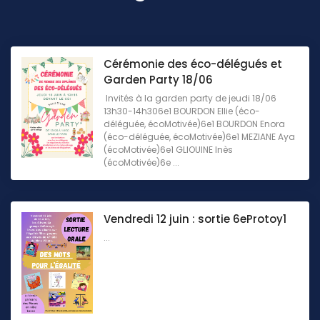
Cérémonie des éco-délégués et
Garden Party 18/06
Invités à la garden party de jeudi 18/06
13h30-14h306e1 BOURDON Ellie (éco-
déléguée, écoMotivée)6e1 BOURDON Enora
(éco-déléguée, écoMotivée)6e1 MEZIANE Aya
(écoMotivée)6e1 GLIOUINE Inès
(écoMotivée)6e ...
Vendredi 12 juin : sortie 6eProtoy1
...