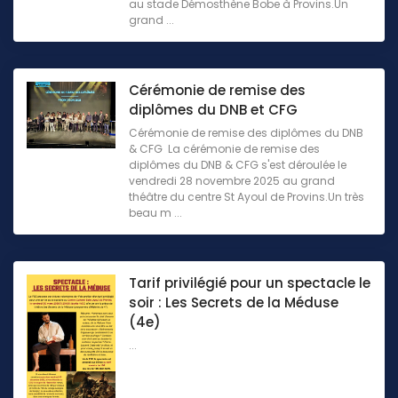
au stade Démosthène Bobe à Provins.Un
grand ...
Cérémonie de remise des
diplômes du DNB et CFG
Cérémonie de remise des diplômes du DNB
& CFG La cérémonie de remise des
diplômes du DNB & CFG s'est déroulée le
vendredi 28 novembre 2025 au grand
théâtre du centre St Ayoul de Provins.Un très
beau m ...
Tarif privilégié pour un spectacle le
soir : Les Secrets de la Méduse
(4e)
...