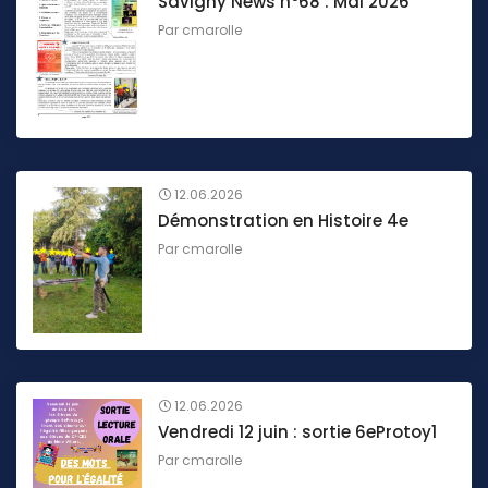
Savigny News n°68 : Mai 2026
Par
cmarolle
12.06.2026
Démonstration en Histoire 4e
Par
cmarolle
12.06.2026
Vendredi 12 juin : sortie 6eProtoy1
Par
cmarolle