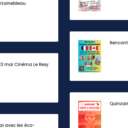
ntainebleau
Rencont
...
-23 mai Cinéma Le Rexy
Quinzai
...
ai avec les éco-