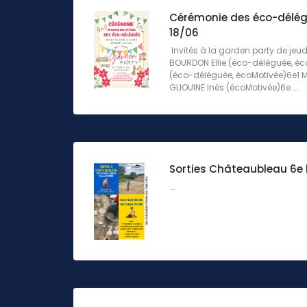
Cérémonie des éco-délég
18/06
Invités à la garden party de jeu
BOURDON Ellie (éco-déléguée, é
(éco-déléguée, écoMotivée)6e1 M
GLIOUINE Inès (écoMotivée)6e ...
Sorties Châteaubleau 6e le
...