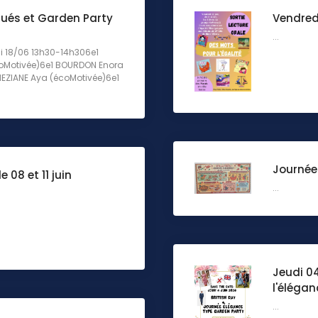
ués et Garden Party
Vendredi
...
di 18/06 13h30-14h306e1
coMotivée)6e1 BOURDON Enora
EZIANE Aya (écoMotivée)6e1
Journée
 08 et 11 juin
...
Jeudi 04
l'élégan
...