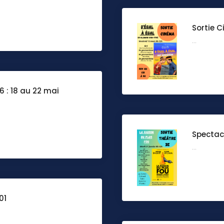
Sortie 
...
 : 18 au 22 mai
Spectacl
...
01