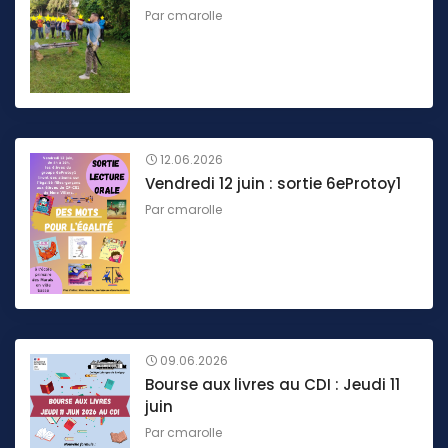
Par
cmarolle
12.06.2026
Vendredi 12 juin : sortie 6eProtoy1
Par
cmarolle
09.06.2026
Bourse aux livres au CDI : Jeudi 11
juin
Par
cmarolle