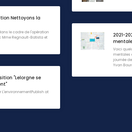
tion Nettoyons la
ans le cadre de l'opération
2021-20
ec Mme Regnault-Batista et
mentale
Voici que
mentales 
journée de
Yvan Bourg
sition "Lelorgne se
nt"
ur L'environnementPublish at