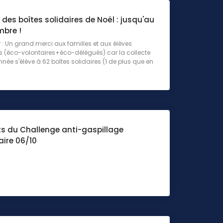
 des boîtes solidaires de Noël : jusqu'au
mbre !
r : Un grand merci aux familles et aux élèves
s (éco-volontaires+éco-délégués) car la collecte
nnée s'élève à 62 boîtes solidaires (1 de plus que en
ts du Challenge anti-gaspillage
aire 06/10