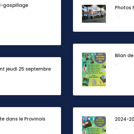
i-gaspillage
Photos 
...
Bilan d
...
nt jeudi 25 septembre
te dans le Provinois
2024-20
...