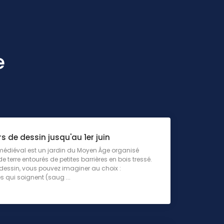
e
 de dessin jusqu'au 1er juin
médiéval est un jardin du Moyen Âge organisé
e terre entourés de petites barrières en bois tressé.
 dessin, vous pouvez imaginer au choix :
s qui soignent (saug ...