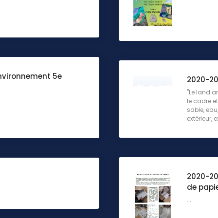
environnement 5e
2020-20
"Le land a
le cadre et
sable, eau,
extérieur, ex
2020-202
de papi
...