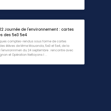
22 Journée de l'environnement : cartes
s des 5e3 5e4
lques comptes-rendus sous forme de cartes
des élèves de Mme Mouanda, 5e3 et 5e4, de la
 l'environnmen du 24 septembre : rencontre avec
non et Opération Nettoyons l ...