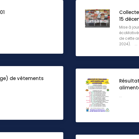
01
Collecte
15 déce
Mise à jou
écoMotivé
de cette a
2024). ...
nge) de vêtements
Résulta
aliment
...