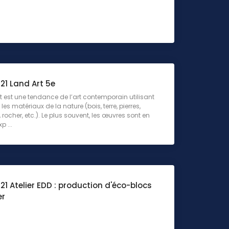
21 Land Art 5e
rt est une tendance de l’art contemporain utilisant
 les matériaux de la nature (bois, terre, pierres,
 rocher, etc.). Le plus souvent, les œuvres sont en
p ...
1 Atelier EDD : production d'éco-blocs
er