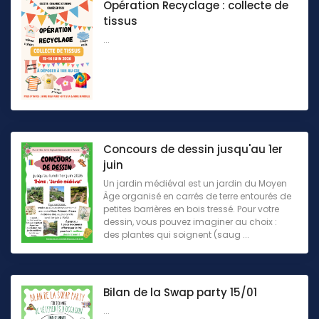
Opération Recyclage : collecte de
tissus
...
Concours de dessin jusqu'au 1er
juin
Un jardin médiéval est un jardin du Moyen
Âge organisé en carrés de terre entourés de
petites barrières en bois tressé. Pour votre
dessin, vous pouvez imaginer au choix :
des plantes qui soignent (saug ...
Bilan de la Swap party 15/01
...