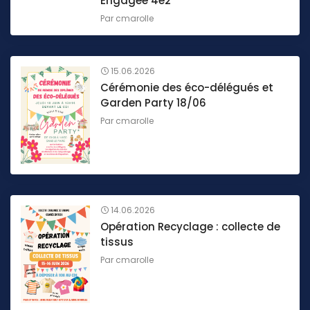
Engagée 4e2
Par
cmarolle
15.06.2026
Cérémonie des éco-délégués et
Garden Party 18/06
Par
cmarolle
14.06.2026
Opération Recyclage : collecte de
tissus
Par
cmarolle