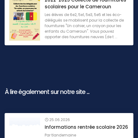
scolaires pour le Cameroun
Les élèves de 6e2, 5e1, 5e3, 5e5 et les éco-
délégués se mobilisent pour la collecte de
fournitures "Un cahier, un crayon pour les
enfants du Cameroun". Vous pouvez
apporter des fournitures neuves (de t ...
À lire également sur notre site ...
25.06.2026
Informations rentrée scolaire 2026
Par
tlandemaine