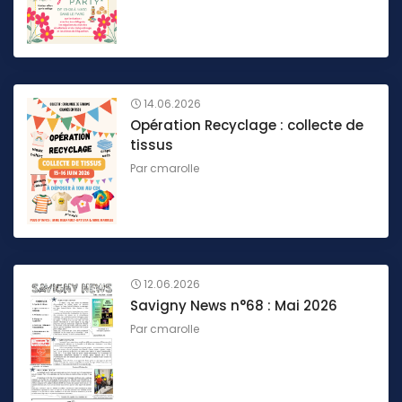
14.06.2026
Opération Recyclage : collecte de
tissus
Par
cmarolle
12.06.2026
Savigny News n°68 : Mai 2026
Par
cmarolle