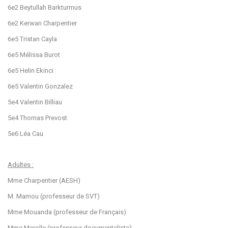
6e2 Beytullah Barkturmus
6e2 Kerwan Charpentier
6e5 Tristan Cayla
6e5 Mélissa Burot
6e5 Helin Ekinci
6e5 Valentin Gonzalez
5e4 Valentin Billiau
5e4 Thomas Prevost
5e6 Léa Cau
Adultes :
Mme Charpentier (AESH)
M. Mamou (professeur de SVT)
Mme Mouanda (professeur de Français)
Mme Marolle (professeur documentaliste)