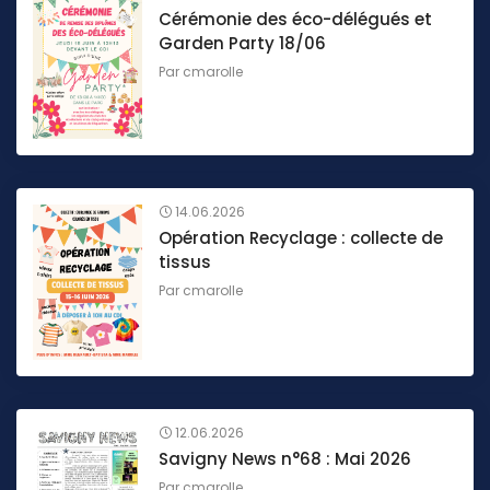
Cérémonie des éco-délégués et
Garden Party 18/06
Par
cmarolle
14.06.2026
Opération Recyclage : collecte de
tissus
Par
cmarolle
12.06.2026
Savigny News n°68 : Mai 2026
Par
cmarolle