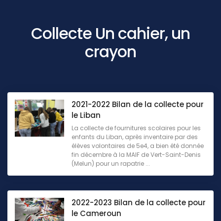
Collecte Un cahier, un
crayon
2021-2022 Bilan de la collecte pour
le Liban
La collecte de fournitures scolaires pour les
enfants du Liban, après inventaire par des
élèves volontaires de 5e4, a bien été donnée
fin décembre à la MAIF de Vert-Saint-Denis
(Melun) pour un rapatrie ...
2022-2023 Bilan de la collecte pour
le Cameroun