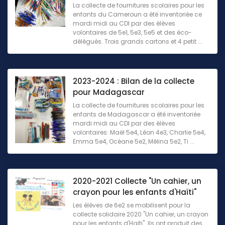
La collecte de fournitures scolaires pour les
enfants du Cameroun a été inventoriée ce
mardi midi au CDI par des élèves
volontaires de 5e1, 5e3, 5e5 et des éco-
délégués. Trois grands cartons et 4 petit ...
2023-2024 : Bilan de la collecte
pour Madagascar
La collecte de fournitures scolaires pour les
enfants de Madagascar a été inventoriée
mardi midi au CDI par des élèves
volontaires: Maël 5e4, Léon 4e3, Charlie 5e4,
Emma 5e4, Océane 5e2, Mélina 5e2, Ti ...
2020-2021 Collecte "Un cahier, un
crayon pour les enfants d'Haïti"
Les élèves de 6e2 se mobilisent pour la
collecte solidaire 2020 "Un cahier, un crayon
pour les enfants d'Haïti". Ils ont produit des